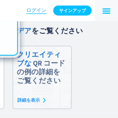
n also
ts in
ログイン
サインアップ
es -
のアイデア
をご覧ください
クリエイティ
ブな
QR コード
の例の詳細を
ご覧ください
詳細を表示