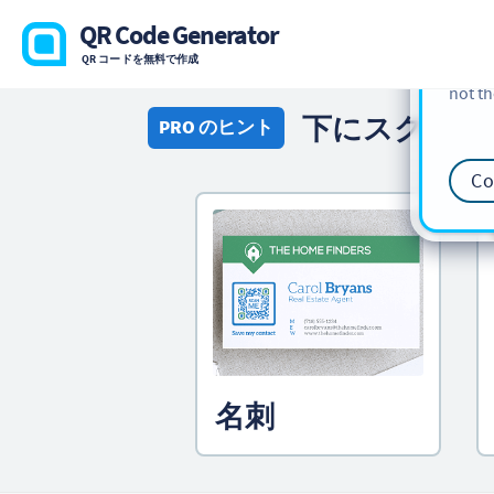
cookie
QR Code Generator
find m
QR コードを無料で作成
our
Co
not th
下にスクロー
PRO のヒント
Co
名刺