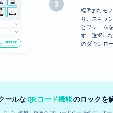
3
標準的なモ
り、スキャ
とフレーム
す。選択し
のダウンロ
クールな
QR コード機能
のロックを
央にロゴを追加、複数の QR コードの一括作成、チ