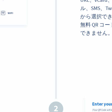
URL、vCa
ル、SMS、Tw
から選択で
無料 QR 
できません
2