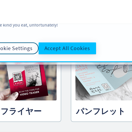
 and analytic preferences and learn more, click on Settings. You ca
ore information about cookies, our analytic activities and your righ
okie Policy
and
Privacy Policy
. Sweeten your experience with cooki
e kind you eat, unfortunately!
ルして
クリエイティブな QR コード
okie Settings
Accept All Cookies
フライヤー
パンフレット