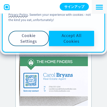
You can also find more information about cookies, our
サインアップ
analytic activities and your rights in our
Cookie Policy
and
Privacy Policy
. Sweeten your experience with cookies - not
the kind you eat, unfortunately!
PRO のヒント
下にスクロールして
クリエイティブな QR
コードのアイデア
をご覧ください
Cookie
Accept All
Settings
Cookies