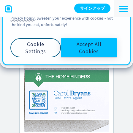
You can also find more information about cookies, our
サインアップ
analytic activities and your rights in our
Cookie Policy
and
Privacy Policy
. Sweeten your experience with cookies - not
the kind you eat, unfortunately!
PRO のヒント
下にスクロールして
クリエイティブな QR
コードのアイデア
をご覧ください
Cookie
Accept All
Settings
Cookies