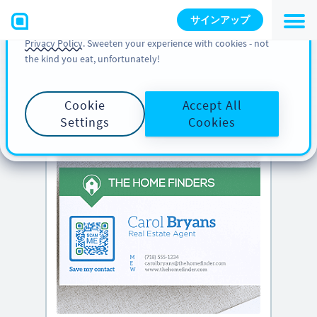
You can also find more information about cookies, our
サインアップ
analytic activities and your rights in our
Cookie Policy
and
Privacy Policy
. Sweeten your experience with cookies - not
the kind you eat, unfortunately!
PRO のヒント
下にスクロールして
クリエイティブな QR
コードのアイデア
をご覧ください
Cookie
Accept All
Settings
Cookies