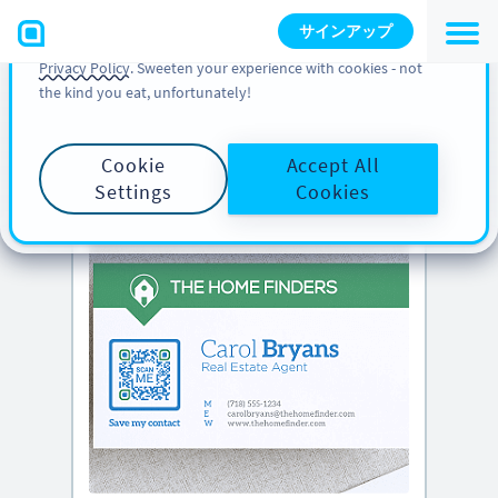
You can also find more information about cookies, our
サインアップ
analytic activities and your rights in our
Cookie Policy
and
Privacy Policy
. Sweeten your experience with cookies - not
the kind you eat, unfortunately!
PRO のヒント
下にスクロールして
クリエイティブな QR
コードのアイデア
をご覧ください
Cookie
Accept All
Settings
Cookies