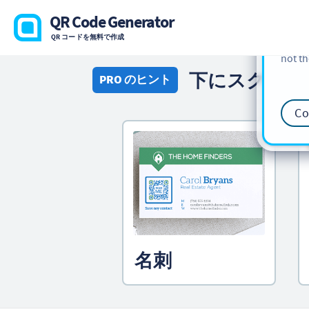
cookie
QR Code Generator
find m
QR コードを無料で作成
our
Co
not th
下にスクロー
PRO のヒント
Co
名刺