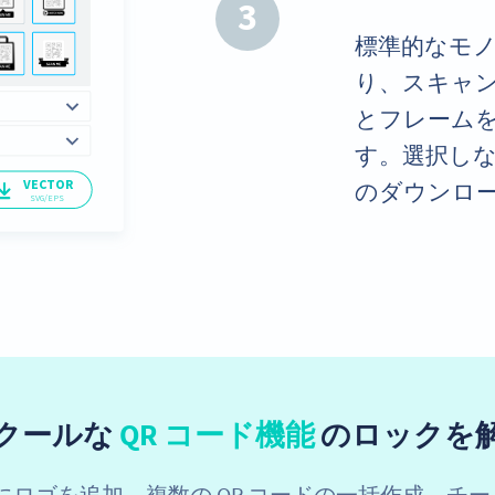
3
標準的なモ
り、スキャ
とフレーム
す。選択し
のダウンロ
クールな
QR コード機能
のロックを
央にロゴを追加、複数の QR コードの一括作成、チ