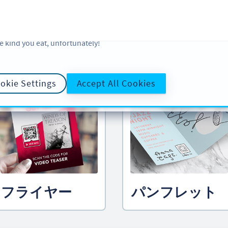
 and analytic preferences and learn more, click on Settings. You ca
ore information about cookies, our analytic activities and your righ
okie Policy
and
Privacy Policy
. Sweeten your experience with cooki
e kind you eat, unfortunately!
ルして
クリエイティブな QR コード
okie Settings
Accept All Cookies
フライヤー
パンフレット