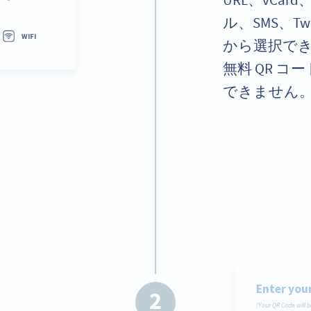
URL、vCa
ル、SMS、Tw
から選択で
無料 QR 
できません
2