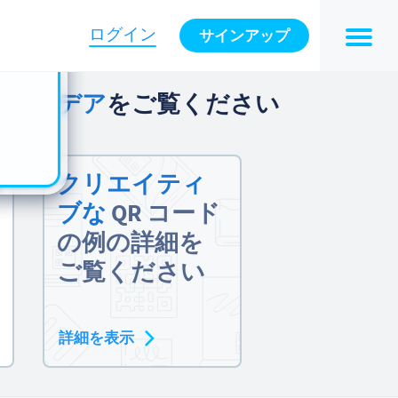
n also
ts in
ログイン
サインアップ
es -
のアイデア
をご覧ください
クリエイティ
ブな
QR コード
の例の詳細を
ご覧ください
詳細を表示