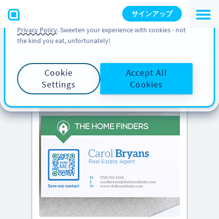
You can also find more information about cookies, our
サインアップ
analytic activities and your rights in our
Cookie Policy
and
Privacy Policy
. Sweeten your experience with cookies - not
the kind you eat, unfortunately!
PRO のヒント
下にスクロールして
クリエイティブな QR
コードのアイデア
をご覧ください
Cookie
Accept All
Settings
Cookies