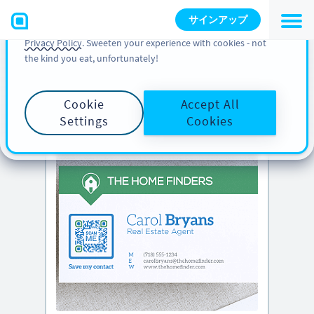
You can also find more information about cookies, our
サインアップ
analytic activities and your rights in our
Cookie Policy
and
Privacy Policy
. Sweeten your experience with cookies - not
the kind you eat, unfortunately!
PRO のヒント
下にスクロールして
クリエイティブな QR
コードのアイデア
をご覧ください
Cookie
Accept All
Settings
Cookies