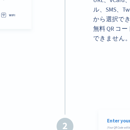
URL、vCa
ル、SMS、Tw
から選択で
無料 QR 
できません
2