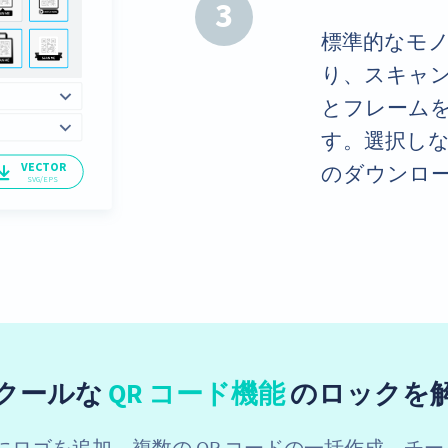
3
標準的なモ
り、スキャ
とフレーム
す。選択し
のダウンロ
クールな
QR コード機能
のロックを
央にロゴを追加、複数の QR コードの一括作成、チ