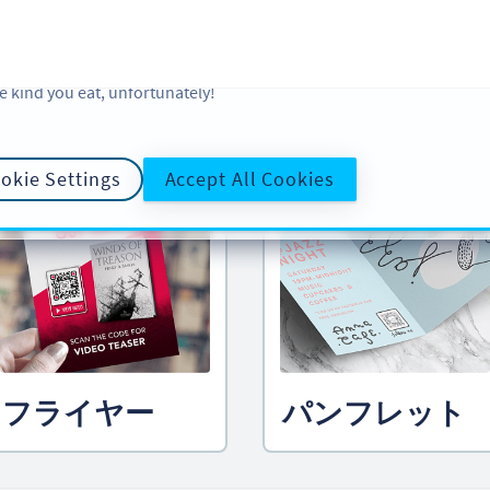
 and analytic preferences and learn more, click on Settings. You ca
ore information about cookies, our analytic activities and your righ
okie Policy
and
Privacy Policy
. Sweeten your experience with cooki
e kind you eat, unfortunately!
ルして
クリエイティブな QR コード
okie Settings
Accept All Cookies
フライヤー
パンフレット