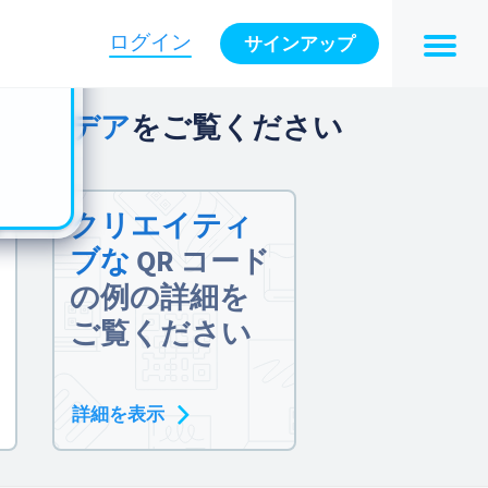
n also
ts in
ログイン
サインアップ
es -
のアイデア
をご覧ください
クリエイティ
ブな
QR コード
の例の詳細を
ご覧ください
詳細を表示