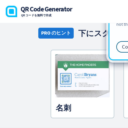
cookie
QR Code Generator
find m
QR コードを無料で作成
our
Co
not th
下にスクロー
PRO のヒント
Co
名刺