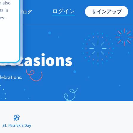
n also
ts in
ログイン
サインアップ
情報
ブログ
es -
Occasions
lebrations.
St. Patrick's Day