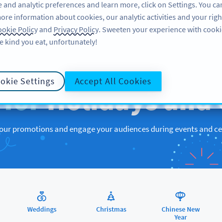
 and analytic preferences and learn more, click on Settings. You ca
ore information about cookies, our analytic activities and your righ
製品
リソース
サポート
企業
okie Policy
and
Privacy Policy
. Sweeten your experience with cooki
e kind you eat, unfortunately!
QR CODES FOR
okie Settings
Accept All Cookies
s
for
Holidays and 
ur promotions and engage your audiences during events and ce
Weddings
Christmas
Chinese New
Year