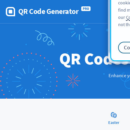
cookie
QR Code Generator
PRO
find m
our
Co
not th
Co
QR Code
Enhance yo
Easter