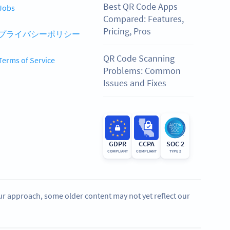
Best QR Code Apps
Jobs
Compared: Features,
Pricing, Pros
プライバシーポリシー
QR Code Scanning
Terms of Service
Problems: Common
Issues and Fixes
GDPR
CCPA
SOC 2
COMPLIANT
COMPLIANT
TYPE 2
our approach, some older content may not yet reflect our