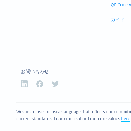
QR Code A
ガイド
お問い合わせ
We aim to use inclusive language that reflects our commitm
current standards. Learn more about our core values
here